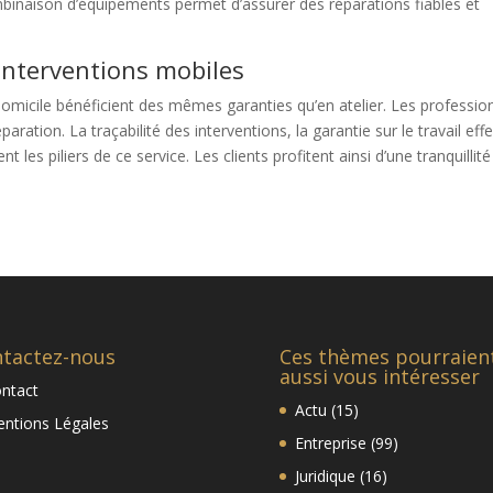
combinaison d’équipements permet d’assurer des réparations fiables et
 interventions mobiles
domicile bénéficient des mêmes garanties qu’en atelier. Les professio
aration. La traçabilité des interventions, la garantie sur le travail eff
t les piliers de ce service. Les clients profitent ainsi d’une tranquillité
tactez-nous
Ces thèmes pourraien
aussi vous intéresser
ntact
Actu
(15)
ntions Légales
Entreprise
(99)
Juridique
(16)