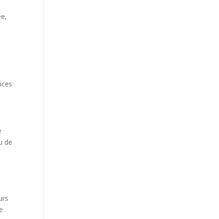
ée,
ices
e
u de
u
urs
e