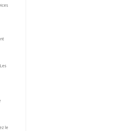
vices
ent
 Les
e
.
ez le