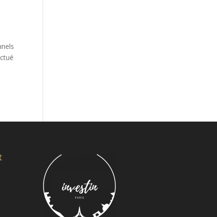
nnels
ectué
t