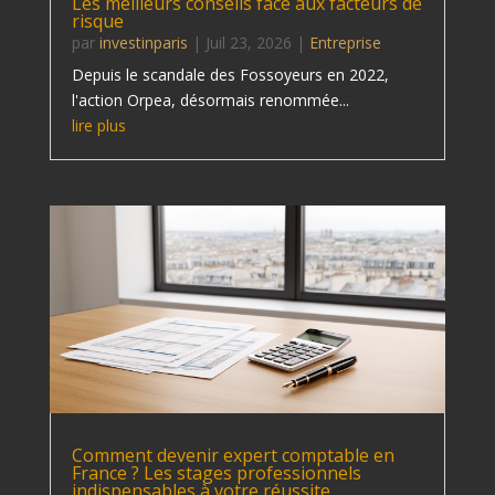
Les meilleurs conseils face aux facteurs de
risque
par
investinparis
|
Juil 23, 2026
|
Entreprise
Depuis le scandale des Fossoyeurs en 2022,
l'action Orpea, désormais renommée...
lire plus
Comment devenir expert comptable en
France ? Les stages professionnels
indispensables à votre réussite