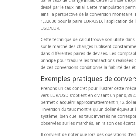
par le taux de change initial. Cette formule s'e
divisé par le taux initial. Cette manipulation pe
ainsi la perspective de la conversion monétaire. P
1,32030 pour la paire EUR/USD, l'application de 
USD/EUR.
Cette technique de calcul trouve son utilité dan
sur le marché des changes l'utilisent constammen
dans différentes paires de devises. Les comptab
principe pour traduire les transactions réalisée
de ces conversions conditionne la fiabilité des ét
Exemples pratiques de conve
Prenons un cas concret pour illustrer cette méca
vers EUR/USD s'obtient en divisant un par 0,892
permet d'acquérir approximativement 1,12 dollar 
l'inversion du taux montre qu'un dollar équiva
système, bien que les taux inversés ne corresp
observées sur les marchés, en raison des écart
Il convient de noter que lors des opérations d'éch