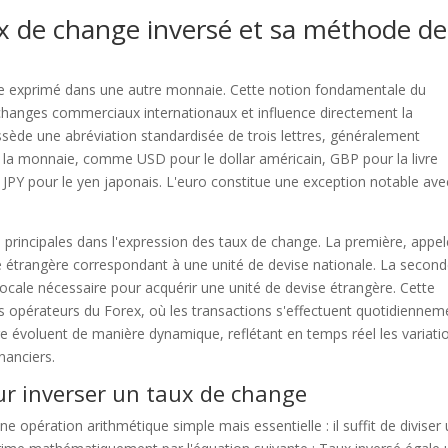
 de change inversé et sa méthode de
ise exprimé dans une autre monnaie. Cette notion fondamentale du
hanges commerciaux internationaux et influence directement la
sède une abréviation standardisée de trois lettres, généralement
de la monnaie, comme USD pour le dollar américain, GBP pour la livre
u JPY pour le yen japonais. L'euro constitue une exception notable ave
 principales dans l'expression des taux de change. La première, appe
se étrangère correspondant à une unité de devise nationale. La second
 locale nécessaire pour acquérir une unité de devise étrangère. Cette
es opérateurs du Forex, où les transactions s'effectuent quotidiennem
ge évoluent de manière dynamique, reflétant en temps réel les variati
nanciers.
r inverser un taux de change
e opération arithmétique simple mais essentielle : il suffit de diviser