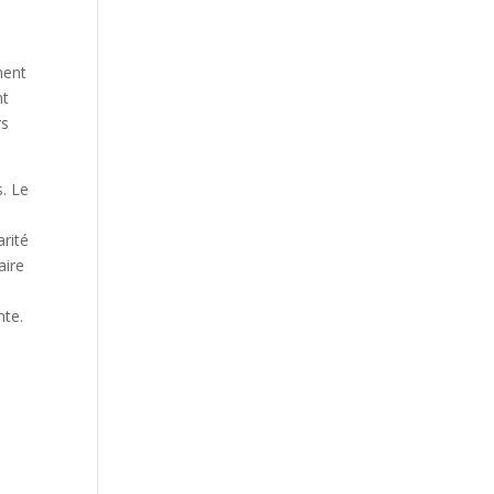
ment
nt
rs
. Le
arité
aire
nte.