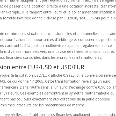
xprime mathématiquement par l'équation suivante : Taux inversé égale 
rmet de passer d'une cotation directe à une cotation indirecte, transfo
ar exemple, si le rapport entre l'euro et le dollar américain s'établit à
la formule inversée donne 1 divisé par 1,32030, soit 0,75740 pour la p
s de nombreuses situations professionnelles et personnelles. Les trad
t pour évaluer les opportunités d'arbitrage et comparer les position
les confrontés à la gestion multidevise s'appuient également sur ce
s dans diverses monnaies vers une devise de référence unique. La préci
ats financiers consolidés dans les entreprises internationales.
rsion entre EUR/USD et USD/EUR
nique. Si la cotation USD/EUR affiche 0,892343, la conversion invers
343, ce qui donne 1,12065. Cette transformation révèle qu'un euro
américain. Dans l'autre sens, si un euro s'échange contre 0,90 dollar
ut à 1,11 euro. Ces exemples démontrent la symétrie mathématique du
ondent pas toujours exactement aux cotations de la paire opposée
s minimes introduits par les mécanismes de marché.
ange réelles, les établissements financiers appliquent deux prix distin