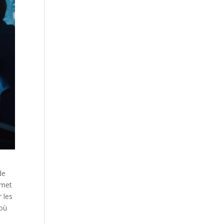
de
rmet
 les
 où