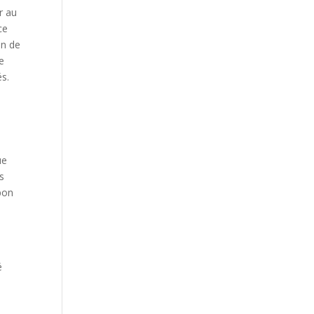
r au
ce
on de
e
és.
ue
s
pon
s
é
s