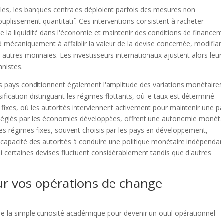
les, les banques centrales déploient parfois des mesures non
lissement quantitatif. Ces interventions consistent à racheter
de la liquidité dans l'économie et maintenir des conditions de finance
 mécaniquement à affaiblir la valeur de la devise concernée, modifia
 autres monnaies. Les investisseurs internationaux ajustent alors leu
nnistes.
s pays conditionnent également l'amplitude des variations monétaires
fication distinguant les régimes flottants, où le taux est déterminé
fixes, où les autorités interviennent activement pour maintenir une p
vilégiés par les économies développées, offrent une autonomie monét
Les régimes fixes, souvent choisis par les pays en développement,
a capacité des autorités à conduire une politique monétaire indépenda
i certaines devises fluctuent considérablement tandis que d'autres
ur vos opérations de change
de la simple curiosité académique pour devenir un outil opérationnel