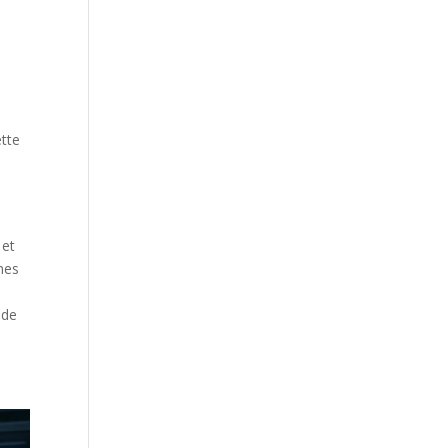
s
ette
 et
nes
 de