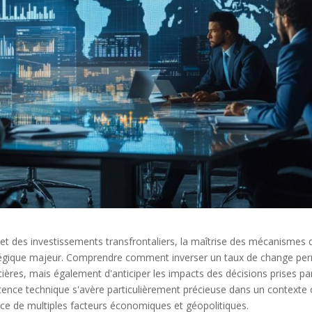
et des investissements transfrontaliers, la maîtrise des mécanismes 
tégique majeur. Comprendre comment inverser un taux de change pe
ères, mais également d'anticiper les impacts des décisions prises par
tence technique s'avère particulièrement précieuse dans un contexte
nce de multiples facteurs économiques et géopolitiques.