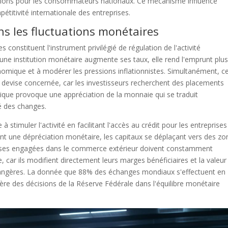
tations pour les consommateurs nationaux. Ce mécanisme influence
titivité internationale des entreprises.
ns les fluctuations monétaires
s constituent l'instrument privilégié de régulation de l'activité
'une institution monétaire augmente ses taux, elle rend l'emprunt plu
onomique et à modérer les pressions inflationnistes. Simultanément, c
a devise concernée, car les investisseurs recherchent des placements
ique provoque une appréciation de la monnaie qui se traduit
é des changes.
à stimuler l'activité en facilitant l'accès au crédit pour les entreprises
 une dépréciation monétaire, les capitaux se déplaçant vers des zo
prises engagées dans le commerce extérieur doivent constamment
, car ils modifient directement leurs marges bénéficiaires et la valeur
étrangères. La donnée que 88% des échanges mondiaux s'effectuent en
ière des décisions de la Réserve Fédérale dans l'équilibre monétaire