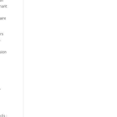
un
rmant
aire
ers
s
sion
e
,
cts :