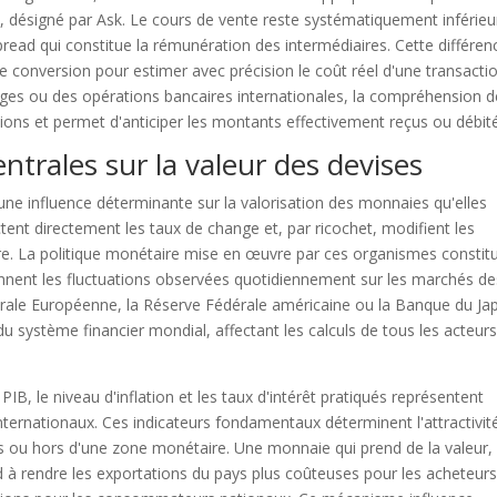
at, désigné par Ask. Le cours de vente reste systématiquement inférieu
read qui constitue la rémunération des intermédiaires. Cette différen
de conversion pour estimer avec précision le coût réel d'une transacti
yages ou des opérations bancaires internationales, la compréhension d
ons et permet d'anticiper les montants effectivement reçus ou débit
ntrales sur la valeur des devises
une influence déterminante sur la valorisation des monnaies qu'elles
tent directement les taux de change et, par ricochet, modifient les
re. La politique monétaire mise en œuvre par ces organismes constit
nnent les fluctuations observées quotidiennement sur les marchés de
trale Européenne, la Réserve Fédérale américaine ou la Banque du Ja
 système financier mondial, affectant les calculs de tous les acteur
 PIB, le niveau d'inflation et les taux d'intérêt pratiqués représentent
internationaux. Ces indicateurs fondamentaux déterminent l'attractivit
ers ou hors d'une zone monétaire. Une monnaie qui prend de la valeur,
à rendre les exportations du pays plus coûteuses pour les acheteur