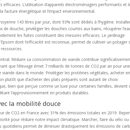
efficaces. L’utilisation d’appareils électroménagers performants et l
a facture énergétique et l’impact environnemental.
yenne 143 litres par jour, dont 93% sont dédiés à l’hygiène. Installe
 de douche, privilégier les douches courtes aux bains, récupérer l’ea
apidement les fuites constituent des mesures efficaces. Le jardinage
d’Epsom dont l’efficacité est reconnue, permet de cultiver un potager 
 ressources.
entral. Réduire sa consommation de viande contribue significativemen
achant que l’élevage émet 7 milliards de tonnes de CO2 par an pour un
 viande dans le monde. Privilégier les protéines végétales, acheter e
son plutôt que d’acheter des plats préparés sont autant de choix
ique, bien que perçue comme un luxe pour certaines familles, devient 
cilitant l’approvisionnement en produits durables.
ec la mobilité douce
teur de CO2 en France avec 31% des émissions totales en 2019. Repe
ité pour réduire notre impact climatique. Marcher, faire du vélo ou
ets quotidiens permet de diminuer drastiquement les émissions de car