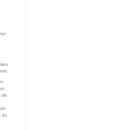
n
 sur
 dans
ivre.
es
lus
t de
uels
 les