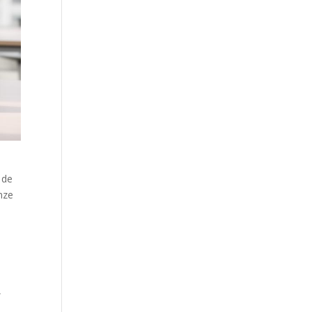
 de
nze
,