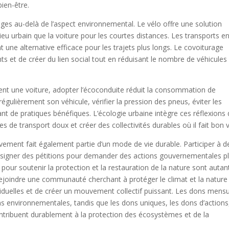
bien-être.
es au-delà de l’aspect environnemental. Le vélo offre une solution
eu urbain que la voiture pour les courtes distances. Les transports e
 une alternative efficace pour les trajets plus longs. Le covoiturage
 et de créer du lien social tout en réduisant le nombre de véhicules
nt une voiture, adopter l’écoconduite réduit la consommation de
régulièrement son véhicule, vérifier la pression des pneus, éviter les
tant de pratiques bénéfiques. L’écologie urbaine intègre ces réflexions
 de transport doux et créer des collectivités durables où il fait bon v
ivement fait également partie d’un mode de vie durable. Participer à d
 signer des pétitions pour demander des actions gouvernementales p
pour soutenir la protection et la restauration de la nature sont autan
ejoindre une communauté cherchant à protéger le climat et la nature
ividuelles et de créer un mouvement collectif puissant. Les dons mens
s environnementales, tandis que les dons uniques, les dons d’actions,
ontribuent durablement à la protection des écosystèmes et de la