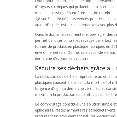
Opter pour des produits bio contribue également 
d’engrais chimiques qui polluent les sols et les 
moins accessibles financièrement, de nombreuse
4,8 sur 5 sur 28 000 avis vérifiés pour les ini
aujourd’hui de tester ces alternatives avec plus
Dans le domaine vestimentaire, privilégier des
permet de lutter contre les ravages de la fast f
tonnes de produits en plastique fabriqués en 2018
environnementale. Donner une seconde vie aux vê
démarche d’économie circulaire.
Réduire ses déchets grâce au
La réduction des déchets représente un enjeu ma
plastiques causent à eux seuls la mort de 1,4 m
l’urgence d’agir. La démarche zéro déchet consist
maximum la production de détritus destinés à l’e
Le compostage constitue une solution simple et 
épluchures, restes alimentaires et déchets vert
produisant un amendement naturel précieux pour 