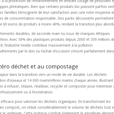
à la protection de l’environnement en limitant l’usage de pesticides e
nappes phréatiques. Bien que certains produits bio puissent parfois se
s familles témoignent de leur satisfaction avec une note moyenne d
tiatives de consommation responsable. Des packs découverte permettent
 de 60 euros de produits à moins 40%, rendant la transition plus abord
 vêtements durables, de seconde main ou issus de marques éthiques
ashion. Avec 56% des plastiques produits depuis 2000 et 359 millions d
, l’industrie textile contribue massivement à la pollution
tements par le don ou l’achat d’occasion s’inscrit parfaitement dan
 zéro déchet et au compostage
jeur dans la transition vers un mode de vie durable. Les déchets
illion d’oiseaux et 14 000 mammifères marins chaque année, illustrant
e à refuser, réduire, réutiliser, recycler et composter pour minimiser
nfouissement ou à l’incinération.
efficace pour valoriser les déchets organiques. En transformant les
s en compost, on réduit considérablement le volume de déchets tout 
le jardinage. Cette pratique combat également le gaspillage aliment