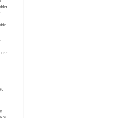
t
mbler
e
able.
e
s une
 au
en
aire,