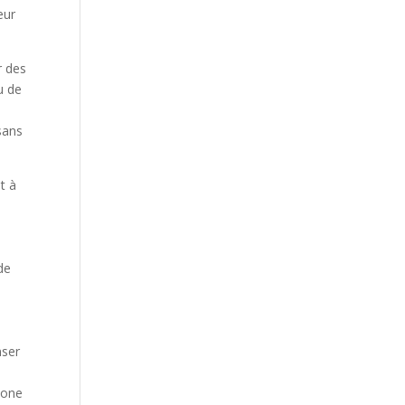
eur
r des
u de
sans
t à
e
n
de
nser
bone