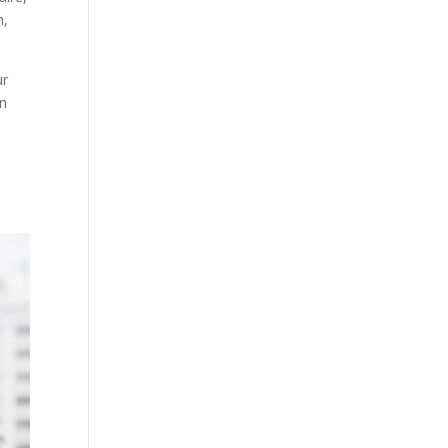
n,
ur
en