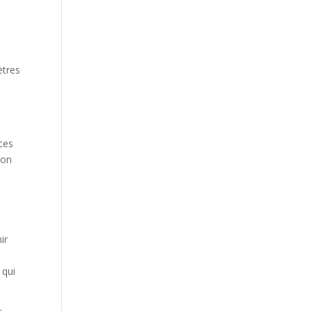
ètres
ces
ion
ir
 qui