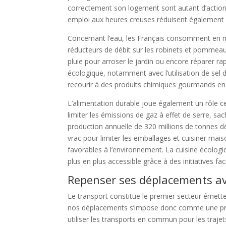
correctement son logement sont autant d’actions 
emploi aux heures creuses réduisent également l
Concernant l’eau, les Français consomment en mo
réducteurs de débit sur les robinets et pommeaux
pluie pour arroser le jardin ou encore réparer r
écologique, notamment avec l’utilisation de sel 
recourir à des produits chimiques gourmands en
L’alimentation durable joue également un rôle c
limiter les émissions de gaz à effet de serre, s
production annuelle de 320 millions de tonnes de
vrac pour limiter les emballages et cuisiner mai
favorables à l’environnement. La cuisine écolog
plus en plus accessible grâce à des initiatives fa
Repenser ses déplacements av
Le transport constitue le premier secteur émet
nos déplacements s’impose donc comme une prior
utiliser les transports en commun pour les traj